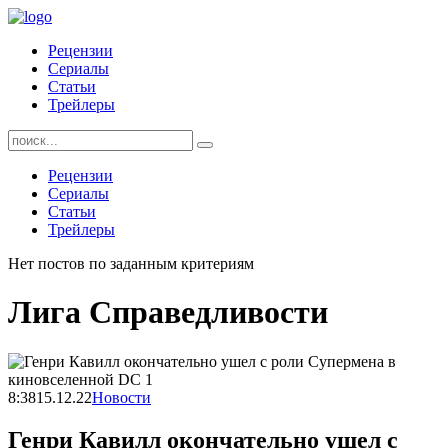
Skip
to
Рецензии
content
Сериалы
Статьи
Трейлеры
Найти:
Рецензии
Сериалы
Статьи
Трейлеры
Нет постов по заданным критериям
Лига Справедливости
8:38
15.12.22
Новости
Генри Кавилл окончательно ушел с