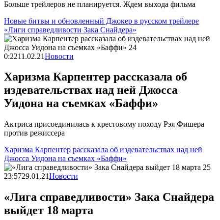
Больше трейлеров не планируется. Ждем выхода фильма
Новые битвы и обновленный Джокер в русском трейлере
«Лиги справедливости Зака Снайдера»
0:22
11.02.21
Новости
Харизма Карпентер рассказала об
издевательствах над ней Джосса
Уидона на съемках «Баффи»
Актриса присоединилась к крестовому походу Рэя Фишера
против режиссера
Харизма Карпентер рассказала об издевательствах над ней
Джосса Уидона на съемках «Баффи»
23:57
29.01.21
Новости
«Лига справедливости» Зака Снайдера
выйдет 18 марта