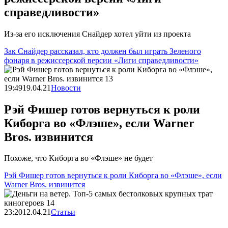
справедливости»
Из-за его исключения Снайдер хотел уйти из проекта
Зак Снайдер рассказал, кто должен был играть Зеленого
фонаря в режиссерской версии «Лиги справедливости»
19:49
19.04.21
Новости
Рэй Фишер готов вернуться к роли
Киборга во «Флэше», если Warner
Bros. извинится
Похоже, что Киборга во «Флэше» не будет
Рэй Фишер готов вернуться к роли Киборга во «Флэше», если
Warner Bros. извинится
23:20
12.04.21
Статьи