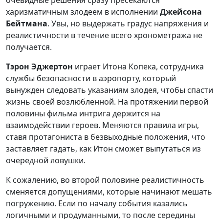
очевидные решения сразу пресекаются
харизматичным злодеем в исполнении
Джейсона
Бейтмана
. Увы, но выдержать градус напряжения и
реалистичности в течение всего хронометража не
получается.
Тэрон Эджертон
играет Итона Копека, сотрудника
службы безопасности в аэропорту, который
вынужден следовать указаниям злодея, чтобы спасти
жизнь своей возлюбленной. На протяжении первой
половины фильма интрига держится на
взаимодействии героев. Меняются правила игры,
ставя протагониста в безвыходные положения, что
заставляет гадать, как Итон сможет выпутаться из
очередной ловушки.
К сожалению, во второй половине реалистичность
сменяется допущениями, которые начинают мешать
погружению. Если по началу события казались
логичными и продуманными, то после середины