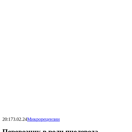
20:17
3.02.24
Микрорецензии
Перевозчик в роли пчеловода.