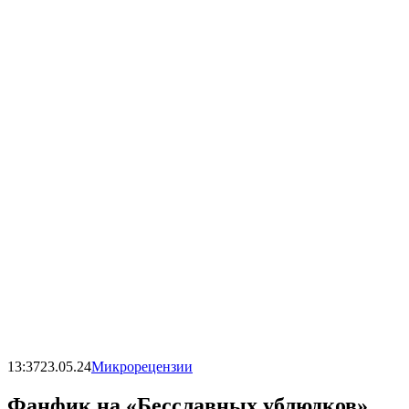
13:37
23.05.24
Микрорецензии
Фанфик на «Бесславных ублюдков».