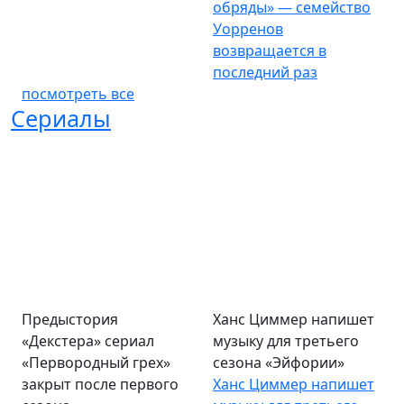
обряды» — семейство
Уорренов
возвращается в
последний раз
посмотреть все
Сериалы
Предыстория
Ханс Циммер напишет
«Декстера» сериал
музыку для третьего
«Первородный грех»
сезона «Эйфории»
закрыт после первого
Ханс Циммер напишет