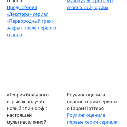
сезона
музыку для третьего
Предыстория
сезона «Эйфории»
«Декстера» сериал
«Первородный грех»
закрыт после первого
сезона
«Теория большого
Роулинг оценила
взрыва» получит
первые серии сериала
новый спин-офф с
о Гарри Поттере
настоящей
Роулинг оценила
мультивселенной
первые серии сериала