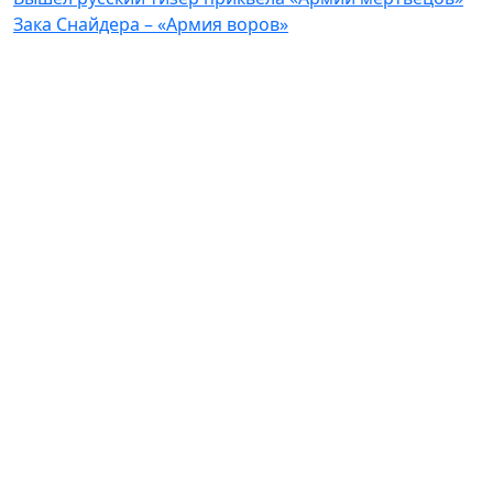
Зака Снайдера – «Армия воров»