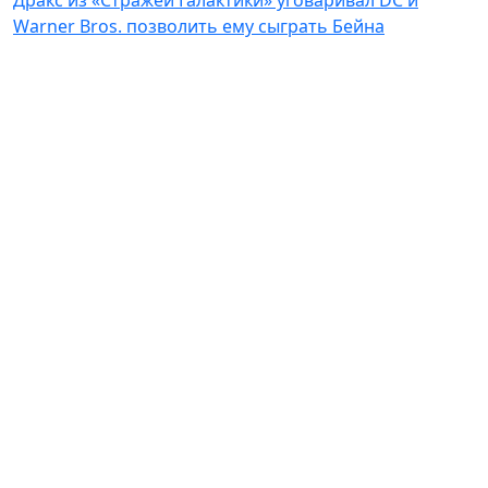
Дракс из «Стражей Галактики» уговаривал DC и
Warner Bros. позволить ему сыграть Бейна