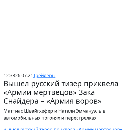
12:38
26.07.21
Трейлеры
Вышел русский тизер приквела
«Армии мертвецов» Зака
Снайдера – «Армия воров»
Маттиас Швайгхефер и Натали Эммануэль в
автомобильных погонях и перестрелках
Вышел русский тизер приквела «Армии мертвецов»