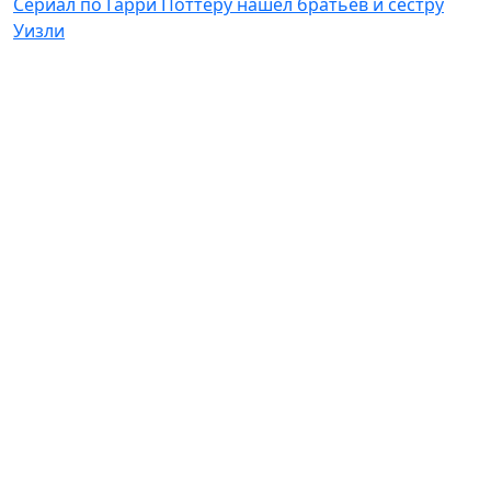
Сериал по Гарри Поттеру нашел братьев и сестру
Уизли