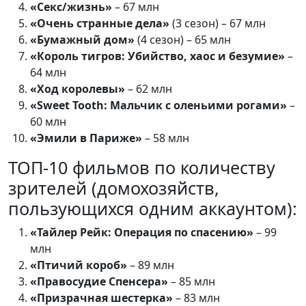
«Секс/жизнь»
– 67 млн
«Очень странные дела»
(3 сезон) – 67 млн
«Бумажный дом»
(4 сезон) – 65 млн
«Король тигров: Убийство, хаос и безумие»
–
64 млн
«Ход королевы»
– 62 млн
«Sweet Tooth: Мальчик с оленьими рогами»
–
60 млн
«Эмили в Париже»
– 58 млн
ТОП-10 фильмов по количеству
зрителей (домохозяйств,
пользующихся одним аккаунтом):
«Тайлер Рейк: Операция по спасению»
– 99
млн
«Птичий короб»
– 89 млн
«Правосудие Спенсера»
– 85 млн
«Призрачная шестерка»
– 83 млн