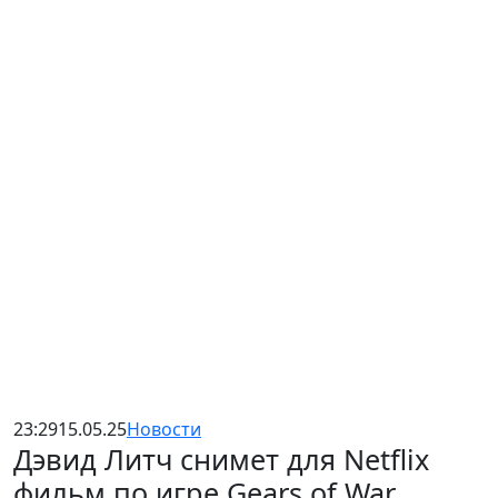
23:29
15.05.25
Новости
Дэвид Литч снимет для Netflix
фильм по игре Gears of War