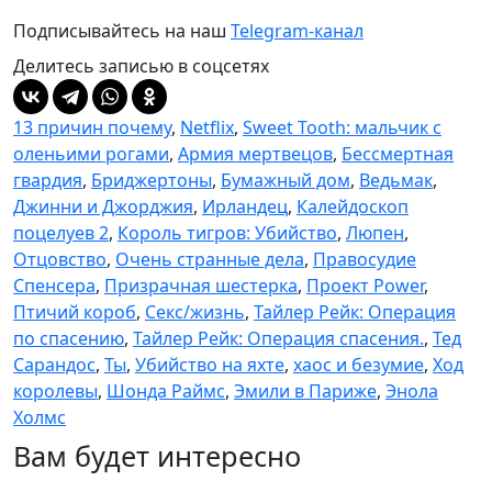
Подписывайтесь на наш
Telegram-канал
Делитесь записью в соцсетях
13 причин почему
,
Netflix
,
Sweet Tooth: мальчик с
оленьими рогами
,
Армия мертвецов
,
Бессмертная
гвардия
,
Бриджертоны
,
Бумажный дом
,
Ведьмак
,
Джинни и Джорджия
,
Ирландец
,
Калейдоскоп
поцелуев 2
,
Король тигров: Убийство
,
Люпен
,
Отцовство
,
Очень странные дела
,
Правосудие
Спенсера
,
Призрачная шестерка
,
Проект Power
,
Птичий короб
,
Секс/жизнь
,
Тайлер Рейк: Операция
по спасению
,
Тайлер Рейк: Операция спасения.
,
Тед
Сарандос
,
Ты
,
Убийство на яхте
,
хаос и безумие
,
Ход
королевы
,
Шонда Раймс
,
Эмили в Париже
,
Энола
Холмс
Вам будет интересно