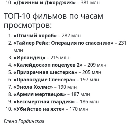
«Джинни и Джорджия»
– 381 млн
ТОП-10 фильмов по часам
просмотров:
«Птичий короб»
– 282 млн
«Тайлер Рейк: Операция по спасению»
– 231
млн
«Ирландец»
– 215 млн
«Калейдоскоп поцелуев 2»
– 209 млн
«Призрачная шестерка»
– 205 млн
«Правосудие Спенсера»
– 197 млн
«Энола Холмс»
– 190 млн
«Армия мертвецов»
– 187 млн
«Бессмертная гвардия»
– 186 млн
«Убийство на яхте»
– 170 млн
Елена Гординская