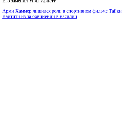
Его заменил Уилл Арнетт
Арми Хаммер лишился роли в спортивном фильме Тайки
Вайтити из-за обвинений в насилии