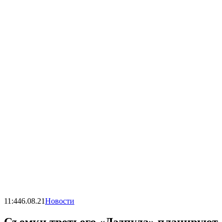
11:44
6.08.21
Новости
Съемки третьего «Дэдпула» планируют