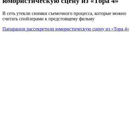
юмористическую сцену из «Тора 4»
В сеть утекли снимки съемочного процесса, которые можно
считать спойлерами к предстоящему фильму
Папарацци рассекретили юмористическую сцену из «Тора 4»