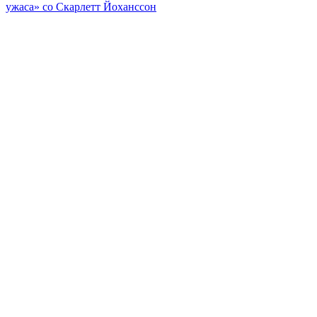
ужаса» со Скарлетт Йоханссон