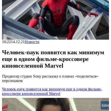
16:22
14.12.21
Новости
Человек-паук появится как минимум
еще в одном фильме-кроссовере
киновселенной Marvel
Продюсер студии Sony рассказал о планах «поделиться»
персонажем
Человек-паук появится как минимум еще в одном фильме-
кроссовере киновселенной Marvel