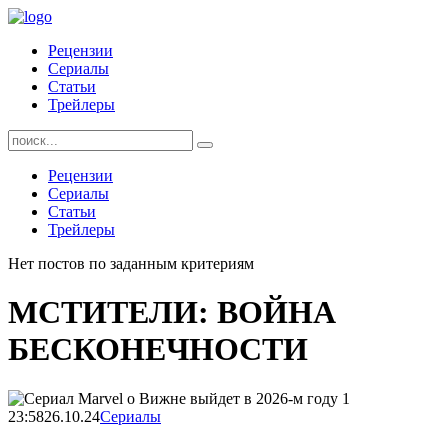
Skip
to
Рецензии
content
Сериалы
Статьи
Трейлеры
Найти:
Рецензии
Сериалы
Статьи
Трейлеры
Нет постов по заданным критериям
МСТИТЕЛИ: ВОЙНА
БЕСКОНЕЧНОСТИ
23:58
26.10.24
Сериалы