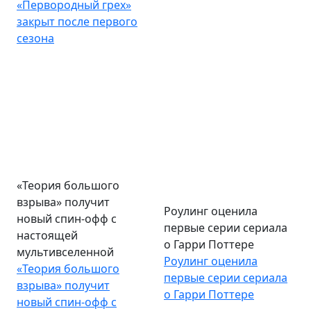
«Первородный грех»
закрыт после первого
сезона
«Теория большого
Роулинг оценила
взрыва» получит
первые серии сериала
новый спин-офф с
о Гарри Поттере
настоящей
Роулинг оценила
мультивселенной
первые серии сериала
«Теория большого
о Гарри Поттере
взрыва» получит
новый спин-офф с