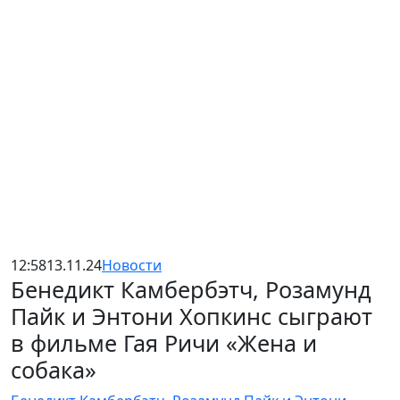
12:58
13.11.24
Новости
Бенедикт Камбербэтч, Розамунд
Пайк и Энтони Хопкинс сыграют
в фильме Гая Ричи «Жена и
собака»