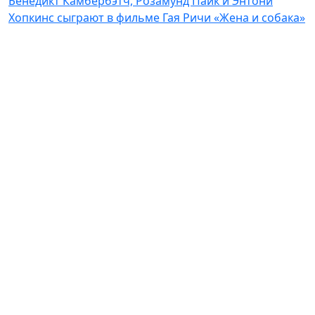
Бенедикт Камбербэтч, Розамунд Пайк и Энтони
Хопкинс сыграют в фильме Гая Ричи «Жена и собака»