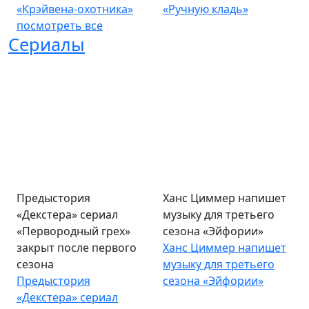
«Крэйвена-охотника»
«Ручную кладь»
посмотреть все
Сериалы
Предыстория
Ханс Циммер напишет
«Декстера» сериал
музыку для третьего
«Первородный грех»
сезона «Эйфории»
закрыт после первого
Ханс Циммер напишет
сезона
музыку для третьего
Предыстория
сезона «Эйфории»
«Декстера» сериал