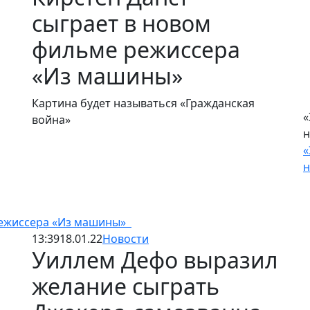
сыграет в новом
фильме режиссера
«Из машины»
Картина будет называться «Гражданская
«
война»
н
«
н
 режиссера «Из машины»
13:39
18.01.22
Новости
Уиллем Дефо выразил
желание сыграть