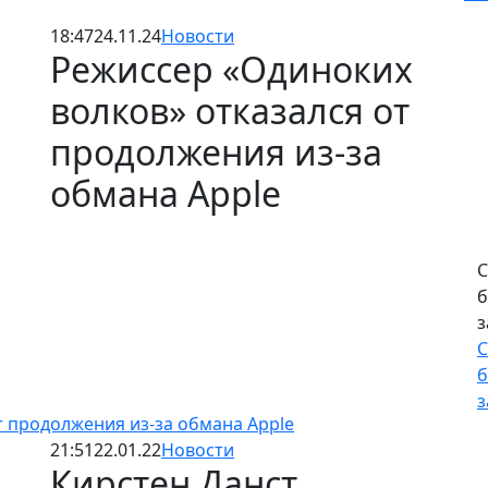
18:47
24.11.24
Новости
Режиссер «Одиноких
волков» отказался от
продолжения из-за
обмана Apple
С
б
з
С
б
з
т продолжения из-за обмана Apple
21:51
22.01.22
Новости
Кирстен Данст