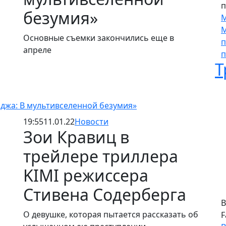
п
безумия»
М
М
Основные съемки закончились еще в
п
апреле
п
Т
джа: В мультивселенной безумия»
19:55
11.01.22
Новости
Зои Кравиц в
трейлере триллера
KIMI режиссера
Стивена Содерберга
В
О девушке, которая пытается рассказать об
F