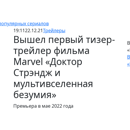
 популярных сериалов
19:11
22.12.21
Трейлеры
Вышел первый тизер-
В
трейлер фильма
«
В
Marvel «Доктор
«
Стрэндж и
мультивселенная
безумия»
Премьера в мае 2022 года