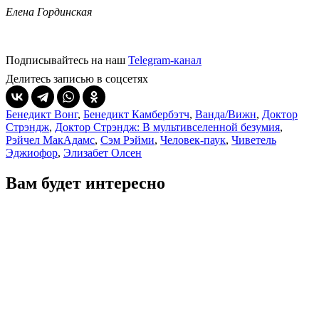
Елена Гординская
Подписывайтесь на наш
Telegram-канал
Делитесь записью в соцсетях
Бенедикт Вонг
,
Бенедикт Камбербэтч
,
Ванда/Вижн
,
Доктор
Стрэндж
,
Доктор Стрэндж: В мультивселенной безумия
,
Рэйчел МакАдамс
,
Сэм Рэйми
,
Человек-паук
,
Чиветель
Эджиофор
,
Элизабет Олсен
Вам будет интересно