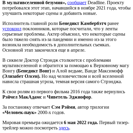
В мультивселенной безумия»,
сообщает
Deadline. Проекту
потребовался этот этап, начавшийся в ноябре 2021 года, чтобы
улучшить некоторые сцены и добавить новые.
Исполнитель главной роли
Бенедикт Камбербэтч
ранее
успокоил
поклонников, которые посчитали, что у ленты
серьезные проблемы. Актер объяснил, что некоторые сцены
было тяжело снять из-за пандемии и именно из-за этого
возникла необходимость в дополнительных съемках.
Основной этап закончился еще в апреле.
В сиквеле Доктор Стрэндж столкнется с проблемами
мультивселенной
и обратится за помощью к Верховному магу
Вонгу
(Бенедикт Вонг)
и Алой ведьме, Ванде Максимофф
(Элизабет Олсен).
Но над человечеством и всей вселенной
нависла страшная угроза, темная версия самого Стрэнджа.
К свои ролям из первого фильма 2016 года также вернулись
Рэйчел МакАдамс
и
Чиветель Эджиофор
.
За постановку отвечает
Сэм Рэйми
, автор трилогии
«Человек-паук»
2000-х годов.
Мировая премьера ожидается
6 мая 2022 года.
Первый тизер-
трейлер можно посмотреть
здесь
.