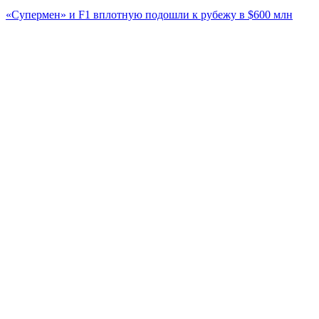
«Супермен» и F1 вплотную подошли к рубежу в $600 млн