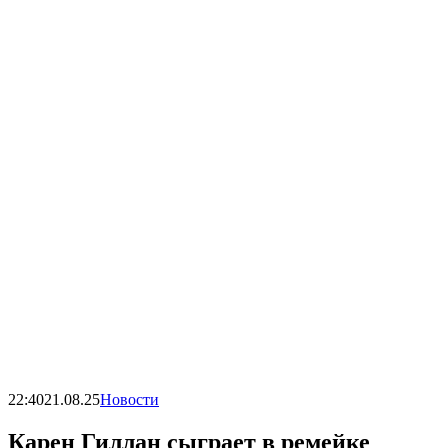
22:40
21.08.25
Новости
Карен Гиллан сыграет в ремейке