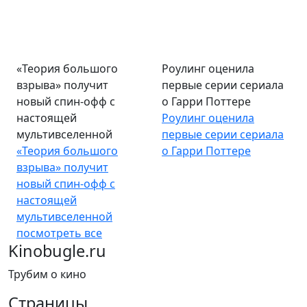
«Теория большого
Роулинг оценила
взрыва» получит
первые серии сериала
новый спин-офф с
о Гарри Поттере
настоящей
Роулинг оценила
мультивселенной
первые серии сериала
«Теория большого
о Гарри Поттере
взрыва» получит
новый спин-офф с
настоящей
мультивселенной
посмотреть все
Kinobugle.ru
Трубим о кино
Страницы