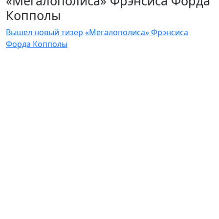
«Мегалополиса» Фрэнсиса Форда
Копполы
Вышел новый тизер «Мегалополиса» Фрэнсиса
Форда Копполы