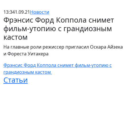
13:34
1.09.21
Новости
Фрэнсис Форд Коппола снимет
фильм-утопию с грандиозным
кастом
На главные роли режиссер пригласил Оскара Айзека
и Фореста Уитакера
Фрэнсис Форд Коппола снимет фильм-утопию с
грандиозным кастом
Статьи