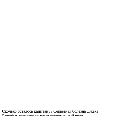
Сколько осталось капитану? Серьезная болезнь Джека
Воробья, которую заметил современный врач