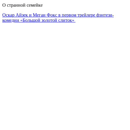
О странной семейке
Оскар Айзек и Меган Фокс в первом трейлере фэнтези-
комедии «Большой золотой слиток»