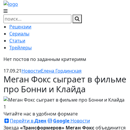
Skip
to
content
Найти:
Рецензии
Сериалы
Статьи
Трейлеры
Нет постов по заданным критериям
17.09.21
Новости
Елена Гординская
Меган Фокс сыграет в фильме
про Бонни и Клайда
Читайте нас в удобном формате
Перейти в
Дзен
Google
Новости
Звезда
«Трансформеров» Меган Фокс
объединится