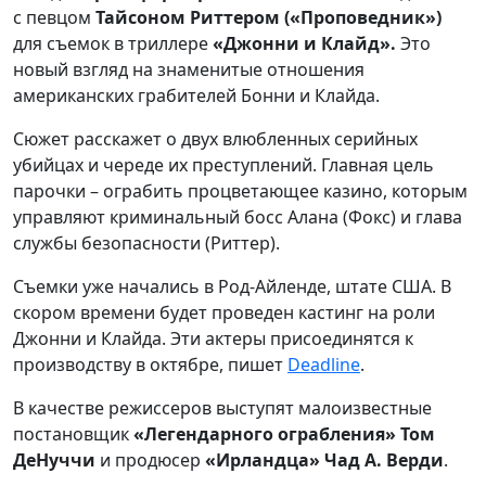
с певцом
Тайсоном Риттером («Проповедник»)
для съемок в триллере
«Джонни и Клайд».
Это
новый взгляд на знаменитые отношения
американских грабителей Бонни и Клайда.
Сюжет расскажет о двух влюбленных серийных
убийцах и череде их преступлений. Главная цель
парочки – ограбить процветающее казино, которым
управляют криминальный босс Алана (Фокс) и глава
службы безопасности (Риттер).
Съемки уже начались в Род-Айленде, штате США. В
скором времени будет проведен кастинг на роли
Джонни и Клайда. Эти актеры присоединятся к
производству в октябре, пишет
Deadline
.
В качестве режиссеров выступят малоизвестные
постановщик
«Легендарного ограбления» Том
ДеНуччи
и продюсер
«Ирландца» Чад А. Верди
.