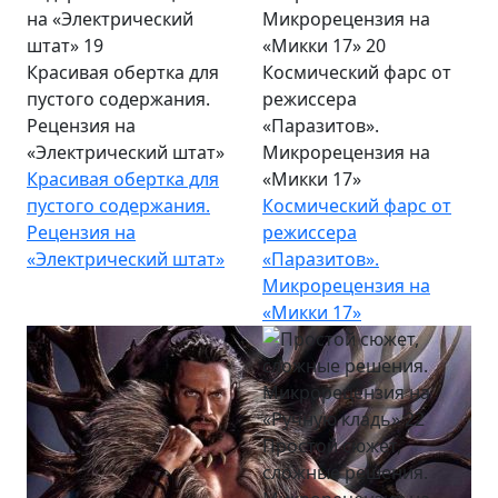
Красивая обертка для
Космический фарс от
пустого содержания.
режиссера
Рецензия на
«Паразитов».
«Электрический штат»
Микрорецензия на
Красивая обертка для
«Микки 17»
пустого содержания.
Космический фарс от
Рецензия на
режиссера
«Электрический штат»
«Паразитов».
Микрорецензия на
«Микки 17»
Простой сюжет,
сложные решения.