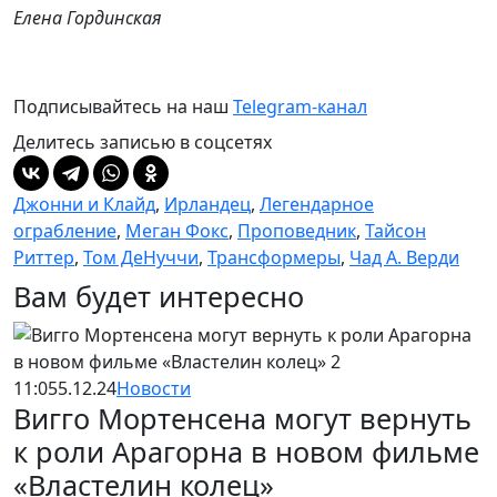
Елена Гординская
Подписывайтесь на наш
Telegram-канал
Делитесь записью в соцсетях
Джонни и Клайд
,
Ирландец
,
Легендарное
ограбление
,
Меган Фокс
,
Проповедник
,
Тайсон
Риттер
,
Том ДеНуччи
,
Трансформеры
,
Чад А. Верди
Вам будет интересно
11:05
5.12.24
Новости
Вигго Мортенсена могут вернуть
к роли Арагорна в новом фильме
«Властелин колец»