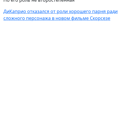
Но его роль не второстепенная
ДиКаприо отказался от роли хорошего парня ради
сложного персонажа в новом фильме Скорсезе