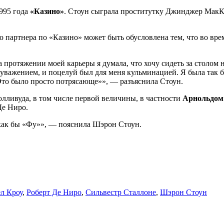
995 года
«Казино»
. Стоун сыграла проститутку Джинджер МакК
о партнера по «Казино» может быть обусловлена тем, что во вре
а протяжении моей карьеры я думала, что хочу сидеть за столом 
важением, и поцелуй был для меня кульминацией. Я была так без
! Это было просто потрясающе»», — разъяснила Стоун.
лливуда, в том числе первой величины, в частности
Арнольдом 
Де Ниро.
 как бы «Фу»», — пояснила Шэрон Стоун.
ел Кроу
,
Роберт Де Ниро
,
Сильвестр Сталлоне
,
Шэрон Стоун