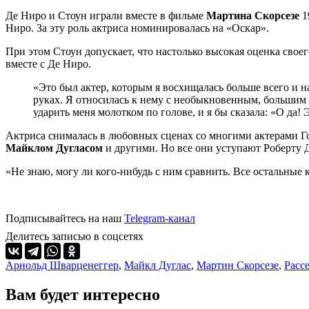
Де Ниро и Стоун играли вместе в фильме
Мартина Скорсезе
1
Ниро. За эту роль актриса номинировалась на «Оскар».
При этом Стоун допускает, что настолько высокая оценка своег
вместе с Де Ниро.
«Это был актер, которым я восхищалась больше всего и н
руках. Я относилась к нему с необыкновенным, большим у
ударить меня молотком по голове, и я бы сказала: «О да
Актриса снималась в любовных сценах со многими актерами Го
Майклом Дугласом
и другими. Но все они уступают Роберту 
«Не знаю, могу ли кого-нибудь с ним сравнить. Все остальные
Подписывайтесь на наш
Telegram-канал
Делитесь записью в соцсетях
Арнольд Шварценеггер
,
Майкл Дуглас
,
Мартин Скорсезе
,
Расс
Вам будет интересно