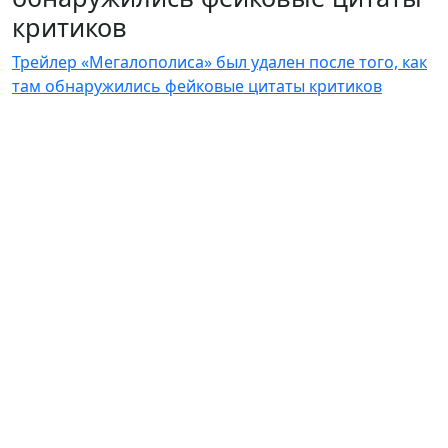
критиков
Трейлер «Мегалополиса» был удален после того, как
там обнаружились фейковые цитаты критиков