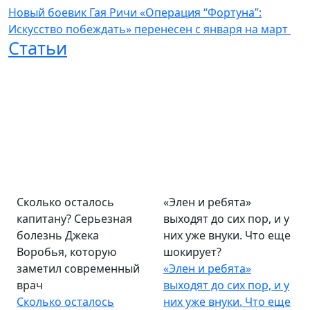
Новый боевик Гая Ричи «Операция “Фортуна”:
Искусство побеждать» перенесен с января на март
Статьи
Сколько осталось
«Элен и ребята»
капитану? Серьезная
выходят до сих пор, и у
болезнь Джека
них уже внуки. Что еще
Воробья, которую
шокирует?
заметил современный
«Элен и ребята»
врач
выходят до сих пор, и у
Сколько осталось
них уже внуки. Что еще