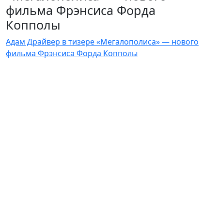
фильма Фрэнсиса Форда
Копполы
Адам Драйвер в тизере «Мегалополиса» — нового
фильма Фрэнсиса Форда Копполы