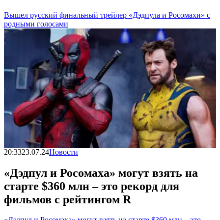
Вышел русский финальный трейлер «Дэдпула и Росомахи» с
родными голосами
20:33
23.07.24
Новости
«Дэдпул и Росомаха» могут взять на
старте $360 млн – это рекорд для
фильмов с рейтингом R
«Дэдпул и Росомаха» могут взять на старте $360 млн – это