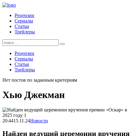
Skip
to
Рецензии
content
Сериалы
Статьи
Трейлеры
Найти:
Рецензии
Сериалы
Статьи
Трейлеры
Нет постов по заданным критериям
Хью Джекман
20:44
15.11.24
Новости
Найден ведущий церемонии вручения