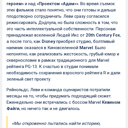
героем»
и над
«Проектом «Адам»»
. Во время съемок
этих фильмов стало понятно, что они готовы и дальше
плодотворно сотрудничать. Леви сразу согласился
режиссировать Дэдпула, но была сложность в том, что
это часть интеллектуальной собственности. Персонаж
принадлежал вселенной Людей Икс от
20th Century Fox
,
а после того, как
Disney
приобрел студию, болтливый
наемник оказался в Киновселенной
Marvel
. Было
непонятно, как реализовать жестокость, грубый юмор и
сквернословие в рамках традиционного для Marvel
рейтинга PG-13. К счастью в студии понимали
необходимость сохранения взрослого рейтинга R и дали
зеленый свет проекту.
Рейнольдс, Леви и команда сценаристов потратили
месяцы на то, чтобы придумать подходящий сюжет.
Еженедельно они встречались с боссом Marvel
Кевином
Файги
, но ничего так и не двигалось.
«Мы откровенно пытались найти историю,