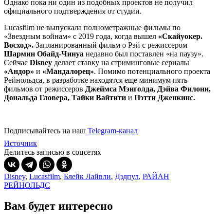
Однако пока ни один из подобных проектов не получил
официального подтверждения от студии.
Lucasfilm не выпускала полнометражные фильмы по
«Звездным войнам» с 2019 года, когда вышел
«Скайуокер.
Восход».
Запланированный фильм о Рэй с режиссером
Шармин Обайд-Чинуа
недавно был поставлен «на паузу».
Сейчас
Disney
делает ставку на стриминговые сериалы
«Андор»
и
«Мандалорец»
. Помимо потенциального проекта
Рейнольдса, в разработке находятся еще минимум пять
фильмов от режиссеров
Джеймса Мэнголда, Дэйва Филони,
Дональда Гловера, Тайки Вайтити
и
Пэтти Дженкинс.
Подписывайтесь на наш
Telegram-канал
Источник
Делитесь записью в соцсетях
Disney
,
Lucasfilm
,
Блейк Лайвли
,
Дэдпул
,
РАЙАН
РЕЙНОЛЬДС
Вам будет интересно