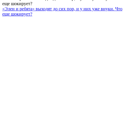
еще шокирует?
«Элен и ребята» выходят до сих пор, и у них уже внуки. Что
еще шокирует?