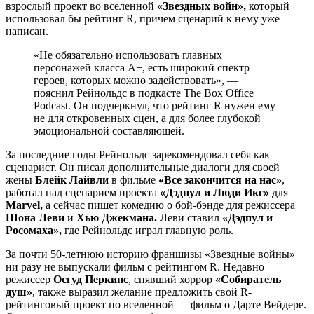
взрослый проект во вселенной
«Звездных войн»,
который
использовал бы рейтинг R, причем сценарий к нему уже
написан.
«Не обязательно использовать главных
персонажей класса А+, есть широкий спектр
героев, которых можно задействовать», —
пояснил Рейнольдс в подкасте The Box Office
Podcast. Он подчеркнул, что рейтинг R нужен ему
не для откровенных сцен, а для более глубокой
эмоциональной составляющей.
За последние годы Рейнольдс зарекомендовал себя как
сценарист. Он писал дополнительные диалоги для своей
жены
Блейк Лайвли
в фильме
«Все закончится на нас»
,
работал над сценарием проекта
«Дэдпул и Люди Икс»
для
Marvel,
а сейчас пишет комедию о бой-бэнде для режиссера
Шона Леви
и
Хью Джекмана.
Леви ставил
«Дэдпул и
Росомаха»,
где Рейнольдс играл главную роль.
За почти 50-летнюю историю франшизы «Звездные войны»
ни разу не выпускали фильм с рейтингом R. Недавно
режиссер
Осгуд Перкинс
, снявший хоррор
«Собиратель
душ»
, также выразил желание предложить свой R-
рейтинговый проект по вселенной — фильм о Дарте Вейдере.