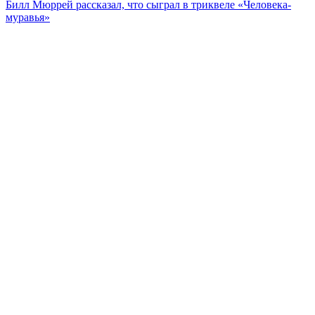
Билл Мюррей рассказал, что сыграл в триквеле «Человека-
муравья»