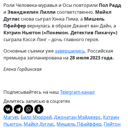
Роли Человека-муравья и Осы повторили
Пол Радд
и
Эванджелин Лилли
соответственно.
Майкл
Дуглас
снова сыграл Хэнка Пима, а
Мишель
Пфайфер
вернулась в образе Джанет ван Дайн, а
Кэтрин Ньютон («Покемон. Детектив Пикачу»)
сыграла Кэсси Лэнг – дочь главного героя.
Основные съемки уже
завершились
.
Российская
премьера запланирована на
28 июля 2023 года.
Елена Гординская
Подписывайтесь на наш
Telegram-канал
Делитесь записью в соцсетях
Marvel
,
Билл Мюррей
,
Джонатан Мэйджерс
,
Кэтрин
Ньютон
,
Майкл Дуглас
,
Мишель Пфайффер
,
Пейтон