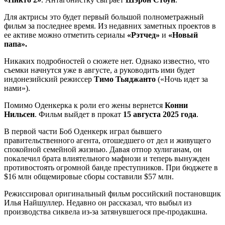
Для актрисы это будет первый большой полнометражный
фильм за последнее время. Из недавних заметных проектов в
ее активе можно отметить сериалы
«Рэтчед»
и
«Новый
папа».
Никаких подробностей о сюжете нет. Однако известно, что
съемки начнутся уже в августе, а руководить ими будет
индонезийский режиссер
Тимо Тьяджанто
(«Ночь идет за
нами»).
Помимо Оденкерка к роли его жены вернется
Конни
Нильсен
. Фильм выйдет в прокат
15 августа 2025 года
.
В первой части Боб Оденкерк играл бывшего
правительственного агента, отошедшего от дел и живущего
спокойной семейной жизнью. Давая отпор хулиганам, он
покалечил брата влиятельного мафиози и теперь вынужден
противостоять огромной банде преступников. При бюджете в
$16 млн общемировые сборы составили $57 млн.
Режиссировал оригинальный фильм российский постановщик
Илья Найшуллер. Недавно он рассказал, что выбыл из
производства сиквела из-за затянувшегося пре-продакшна.