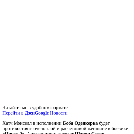
Читайте нас в удобном формате
Перейти в
Дзен
Google
Новости
Хатч Мэнселл в исполнении
Боба Оденкерка
будет
противостоять очень злой и расчетливой женщине в боевике
«Никто 2»
. Антагонистку сыграет
Шэрон Стоун
.