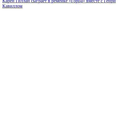
Карен Гиллан сыграет в ремейке «Горца» вместе с Генри
Кавиллом