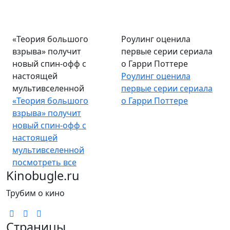
«Теория большого
Роулинг оценила
взрыва» получит
первые серии сериала
новый спин-офф с
о Гарри Поттере
настоящей
Роулинг оценила
мультивселенной
первые серии сериала
«Теория большого
о Гарри Поттере
взрыва» получит
новый спин-офф с
настоящей
мультивселенной
посмотреть все
Kinobugle.ru
Трубим о кино
Страницы