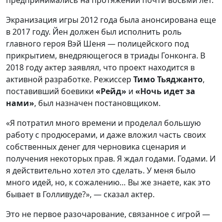
предпринимались на протяжении почти восьми лет.
Экранизация игры 2012 года была анонсирована еще
в 2017 году. Йен должен был исполнить роль
главного героя Вэй Шеня — полицейского под
прикрытием, внедряющегося в триады Гонконга. В
2018 году актер заявлял, что проект находится в
активной разработке. Режиссер
Тимо Тьяджанто
,
поставивший боевики
«Рейд»
и
«Ночь идет за
нами»
, был назначен постановщиком.
«Я потратил много времени и проделал большую
работу с продюсерами, и даже вложил часть своих
собственных денег для черновика сценария и
получения некоторых прав. Я ждал годами. Годами. И
я действительно хотел это сделать. У меня было
много идей, но, к сожалению… Вы же знаете, как это
бывает в Голливуде?», — сказал актер.
Это не первое разочарование, связанное с игрой —