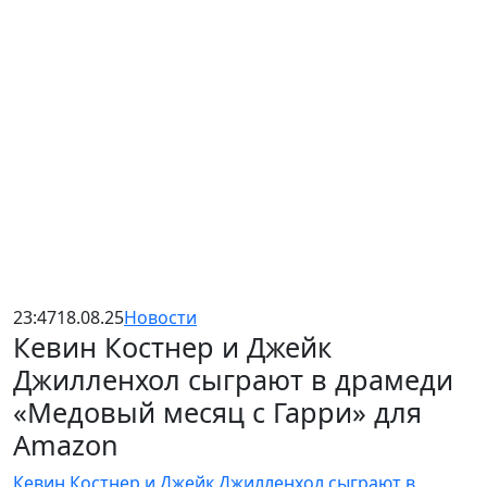
23:47
18.08.25
Новости
Кевин Костнер и Джейк
Джилленхол сыграют в драмеди
«Медовый месяц с Гарри» для
Amazon
Кевин Костнер и Джейк Джилленхол сыграют в