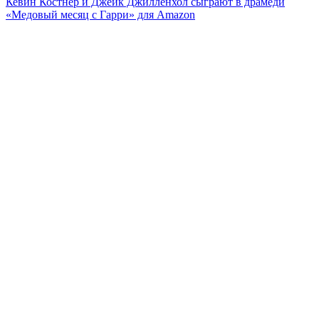
Кевин Костнер и Джейк Джилленхол сыграют в драмеди
«Медовый месяц с Гарри» для Amazon