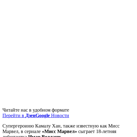
Читайте нас в удобном формате
Перейти в
Дзен
Google
Новости
Супергероиню Камалу Хан, также известную как Мисс
Марвел, в сериале
«Мисс Марвел»
сыграет 18-летняя
дебютантка
Иман Веллани
.