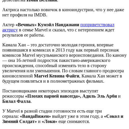
Актриса настолько новичок в киноиндустрии, что у нее даже
нет профиля на IMDB.
Актер
«Вечных»
Кумэйл Нанджиани
поприветствовал
актрису
в семье Marvel и сказал, что с нетерпением ждет
результаов ее работы.
Камала Хан – это достаточно молодая героиня, впервые
появившаяся в комиксах в 2013 году как первый персонаж
комиксов Marvel мусульманского вероисповедания. По канону
— она 16-летний подросток пакистано-американского
происхождения, способный изменять тело в сторону
увеличения или уменьшения. По словам главного продюсера
киновселенной
Marvel Кевина Файги
, Камала Хан может в
будущем появляться и в полнометражных фильмах.
Постановщиками некоторых эпизодов выступят
режиссеры
«Плохих парней навсегда», Адиль Эль Арби
и
Билал Фалла
.
У Marvel в разной стадии готовности есть еще три
сериала:
«ВандаВижен»
выйдет уже в этом году, а
«Сокол и
Зимний Солдат»
и
«Локи»
еще снимаются.