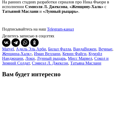
На ранних стадиях разработки сериалов про Ника Фьюри в
исполнении
Сэмюэля Л. Джексона
,
«Женщину-Халк»
с
Татьяной Маслани
и
«
Лунный рыцарь»
.
Подписывайтесь на наш
Telegram-канал
Делитесь записью в соцсетях
Marvel
,
Адиль Эль Арби
,
Билал Фалла
,
ВандаВижен
,
Вечные
,
Женщина-Халк»
,
Иман Веллани
,
Кевин Файги
,
Кумэйл
Нанджиани
,
Локи
,
Лунный рыцарь
,
Мисс Марвел
,
Сокол и
Зимний Солдат
,
Сэмюэл Л. Джексон
,
Татьяна Маслани
Вам будет интересно