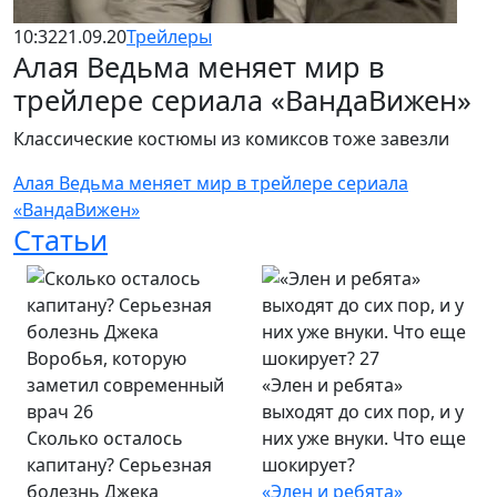
10:32
21.09.20
Трейлеры
Алая Ведьма меняет мир в
трейлере сериала «ВандаВижен»
Классические костюмы из комиксов тоже завезли
Алая Ведьма меняет мир в трейлере сериала
«ВандаВижен»
Статьи
«Элен и ребята»
выходят до сих пор, и у
Сколько осталось
них уже внуки. Что еще
капитану? Серьезная
шокирует?
болезнь Джека
«Элен и ребята»