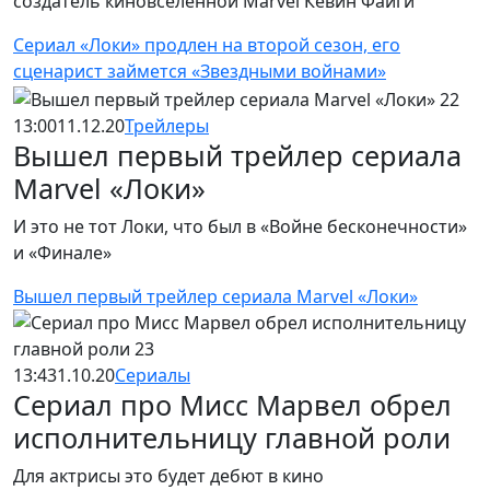
создатель киновселенной Marvel Кевин Файги
Сериал «Локи» продлен на второй сезон, его
сценарист займется «Звездными войнами»
13:00
11.12.20
Трейлеры
Вышел первый трейлер сериала
Marvel «Локи»
И это не тот Локи, что был в «Войне бесконечности»
и «Финале»
Вышел первый трейлер сериала Marvel «Локи»
13:43
1.10.20
Сериалы
Сериал про Мисс Марвел обрел
исполнительницу главной роли
Для актрисы это будет дебют в кино