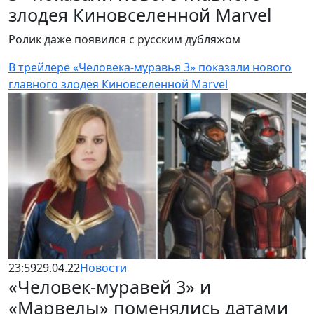
злодея Киновселенной Marvel
Ролик даже появился с русским дубляжом
В трейлере «Человека-муравья 3» показали нового
главного злодея Киновселенной Marvel
23:59
29.04.22
Новости
«Человек-муравей 3» и
«Марвелы» поменялись датами