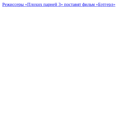
Режиссеры «Плохих парней 3» поставят фильм «Бэтгерл»