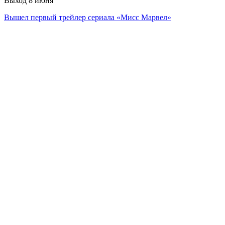
Выход 8 июня
Вышел первый трейлер сериала «Мисс Марвел»