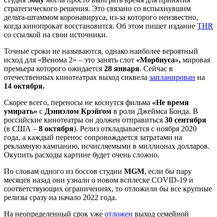
стратегического решения. Это связано со вспыхнувшим
дельта-штаммом коронавируса, из-за которого неизвестно,
когда кинопрокат восстановится. Об этом пишет издание
THR
со ссылкой на свои источники.
Точные сроки не называются, однако наиболее вероятный
исход для «Венома 2» – это занять слот
«Морбиуса»,
мировая
премьера которого ожидается
28 января
. Сейчас в
отечественных кинотеатрах выход сиквела
запланирован
на
14 октября.
Скорее всего, переносы не коснутся фильма
«Не время
умирать»
с
Дэниэлом Крэйгом
в роли Джеймса Бонда. В
российские кинотеатры он должен отправиться
30 сентября
(в США –
8 октября
). Релиз откладывается с ноября 2020
года, а каждый перенос сопровождается затратами на
рекламную кампанию, исчисляемыми в миллионах долларов.
Окупить расходы картине будет очень сложно.
По словам одного из боссов студии
MGM
, если бы пару
месяцев назад они узнали о новом всплеске COVID-19 и
соответствующих ограничениях, то отложили бы все крупные
релизы сразу на начало 2022 года.
На неопределенный срок уже
отложен
выход семейной