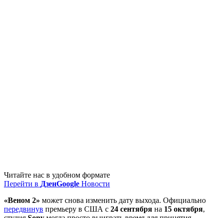
Читайте нас в удобном формате
Перейти в
Дзен
Google
Новости
«Веном 2»
может снова изменить дату выхода. Официально
передвинув
премьеру в США с
24 сентября
на
15 октября
,
студия
Sony
могла просто выиграть время для принятия