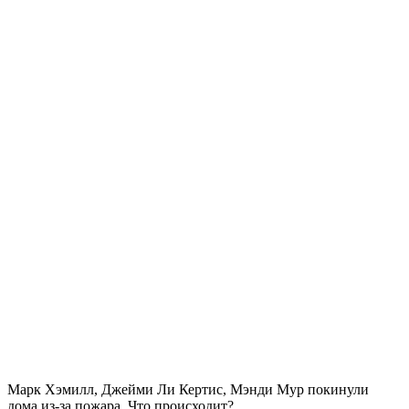
Марк Хэмилл, Джейми Ли Кертис, Мэнди Мур покинули
дома из-за пожара. Что происходит?