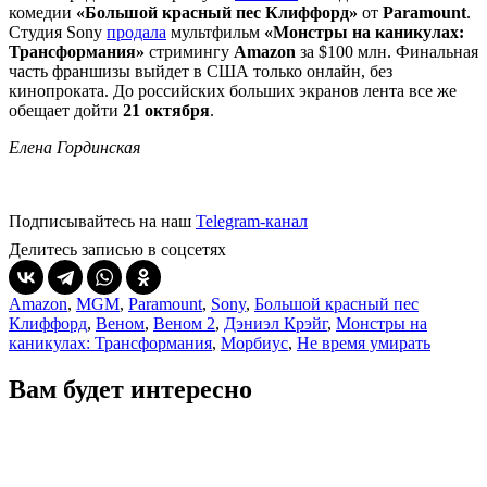
комедии
«Большой красный пес Клиффорд»
от
Paramount
.
Студия Sony
продала
мультфильм
«Монстры на каникулах:
Трансформания»
стримингу
Amazon
за $100 млн. Финальная
часть франшизы выйдет в США только онлайн, без
кинопроката. До российских больших экранов лента все же
обещает дойти
21 октября
.
Елена Гординская
Подписывайтесь на наш
Telegram-канал
Делитесь записью в соцсетях
Amazon
,
MGM
,
Paramount
,
Sony
,
Большой красный пес
Клиффорд
,
Веном
,
Веном 2
,
Дэниэл Крэйг
,
Монстры на
каникулах: Трансформания
,
Морбиус
,
Не время умирать
Вам будет интересно