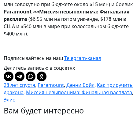
млн совокупно при бюджете около $15 млн) и боевик
Paramount ««Миссия невыполнима: Финальная
расплата
($6,55 млн на пятом уик-энде, $178 млн в
США и $540 млн в мире при колоссальном бюджете
$400 млн).
Подписывайтесь на наш
Telegram-канал
Делитесь записью в соцсетях
28 лет спустя
,
Paramount
,
Дэнни Бойл
,
Как приручить
дракона
,
Миссия невыполнима: Финальная расплата
,
Элио
Вам будет интересно