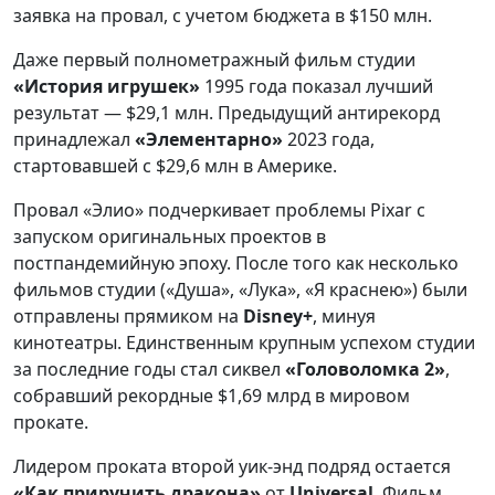
заявка на провал, с учетом бюджета в $150 млн.
Даже первый полнометражный фильм студии
«История игрушек»
1995 года показал лучший
результат — $29,1 млн. Предыдущий антирекорд
принадлежал
«Элементарно»
2023 года,
стартовавшей с $29,6 млн в Америке.
Провал «Элио» подчеркивает проблемы Pixar с
запуском оригинальных проектов в
постпандемийную эпоху. После того как несколько
фильмов студии («Душа», «Лука», «Я краснею») были
отправлены прямиком на
Disney+
, минуя
кинотеатры. Единственным крупным успехом студии
за последние годы стал сиквел
«Головоломка 2»
,
собравший рекордные $1,69 млрд в мировом
прокате.
Лидером проката второй уик-энд подряд остается
«Как приручить дракона»
от
Universal
. Фильм