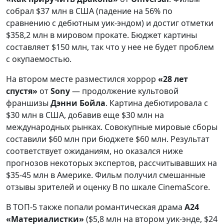
собрал $37 млн в США (падение на 56% по
сравнению с дебютным уик-эндом) и достиг отметки
$358,2 млн в мировом прокате. Бюджет картины
составляет $150 млн, так что у нее не будет проблем
с окупаемостью.
На втором месте разместился хоррор
«28 лет
спустя»
от
Sony
— продолжение культовой
франшизы
Дэнни Бойла
. Картина дебютировала с
$30 млн в США, добавив еще $30 млн на
международных рынках. Совокупные мировые сборы
составили $60 млн при бюджете $60 млн. Результат
соответствует ожиданиям, но оказался ниже
прогнозов некоторых экспертов, рассчитывавших на
$35-45 млн в Америке. Фильм получил смешанные
отзывы зрителей и оценку B по шкале CinemaScore.
В ТОП-5 также попали романтическая драма
A24
«Материалистки»
($5,8 млн на втором уик-энде, $24