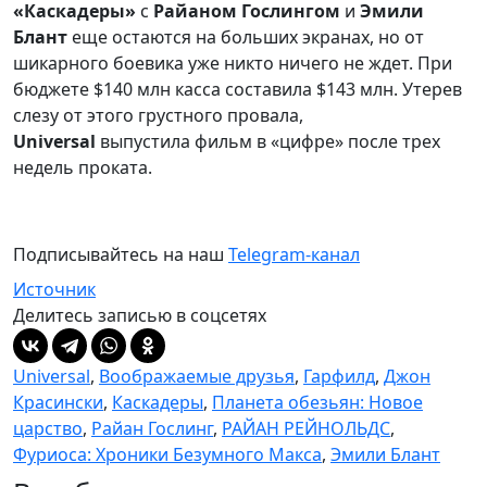
«Каскадеры»
с
Райаном Гослингом
и
Эмили
Блант
еще остаются на больших экранах, но от
шикарного боевика уже никто ничего не ждет. При
бюджете $140 млн касса составила $143 млн. Утерев
слезу от этого грустного провала,
Universal
выпустила фильм в «цифре» после трех
недель проката.
Подписывайтесь на наш
Telegram-канал
Источник
Делитесь записью в соцсетях
Universal
,
Воображаемые друзья
,
Гарфилд
,
Джон
Красински
,
Каскадеры
,
Планета обезьян: Новое
царство
,
Райан Гослинг
,
РАЙАН РЕЙНОЛЬДС
,
Фуриоса: Хроники Безумного Макса
,
Эмили Блант