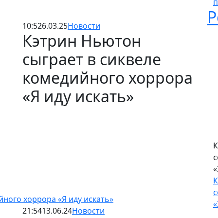
п
М
10:52
6.03.25
Новости
М
Кэтрин Ньютон
п
сыграет в сиквеле
п
Р
комедийного хоррора
«Я иду искать»
йного хоррора «Я иду искать»
21:54
13.06.24
Новости