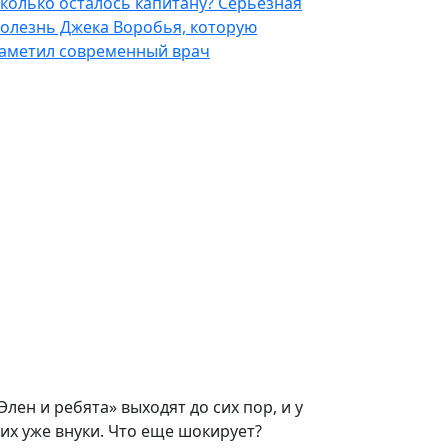
колько осталось капитану? Серьезная
олезнь Джека Воробья, которую
аметил современный врач
Элен и ребята» выходят до сих пор, и у
их уже внуки. Что еще шокирует?