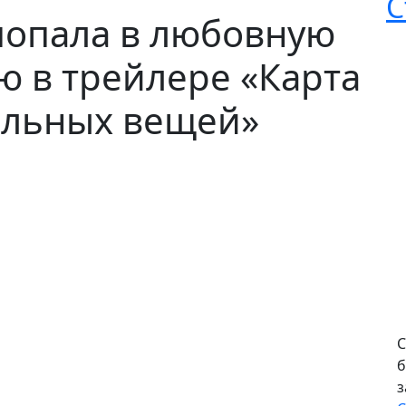
С
попала в любовную
 в трейлере «Карта
льных вещей»
С
б
з