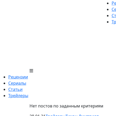
Skip
Р
to
С
content
С
Т
Рецензии
Сериалы
Статьи
Трейлеры
Нет постов по заданным критериям