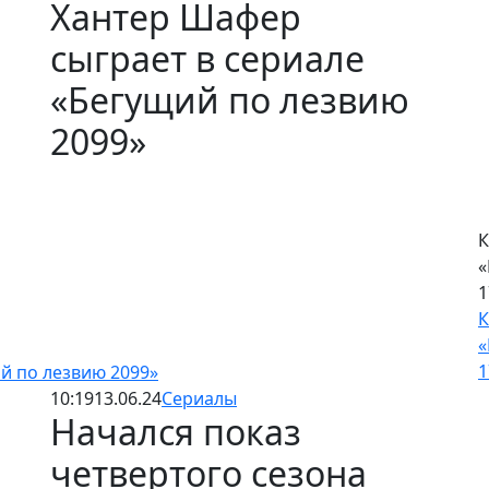
Хантер Шафер
сыграет в сериале
К
«Бегущий по лезвию
с
«
2099»
К
с
«
й по лезвию 2099»
10:19
13.06.24
Сериалы
Начался показ
четвертого сезона
К