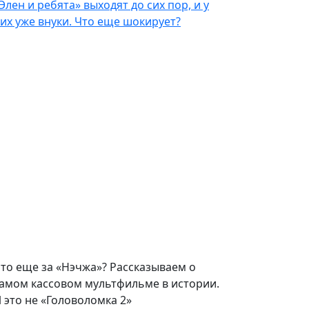
Элен и ребята» выходят до сих пор, и у
их уже внуки. Что еще шокирует?
то еще за «Нэчжа»? Рассказываем о
амом кассовом мультфильме в истории.
 это не «Головоломка 2»