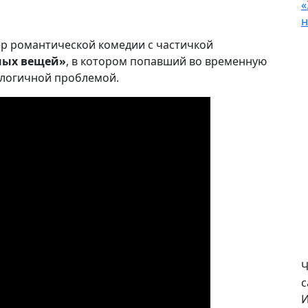
«
н
р романтической комедии с частичкой
ных вещей»
, в котором попавший во временную
алогичной проблемой.
Ч
с
И