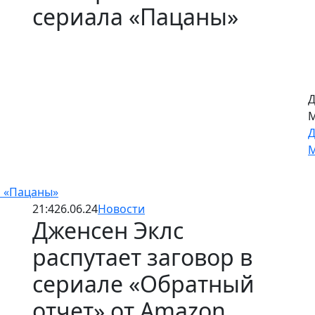
«
сериала «Пацаны»
1
К
«
1
а «Пацаны»
21:42
6.06.24
Новости
Дженсен Эклс
распутает заговор в
Д
М
сериале «Обратный
Д
М
отчет» от Amazon