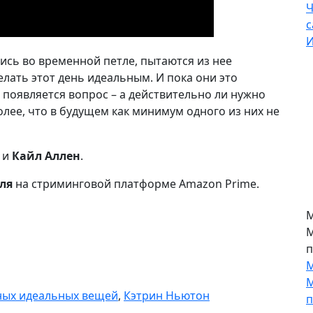
Ч
с
И
лись во временной петле, пытаются из нее
лать этот день идеальным. И пока они это
 появляется вопрос – а действительно ли нужно
лее, что в будущем как минимум одного из них не
и
Кайл Аллен
.
ля
на стриминговой платформе Amazon Prime.
М
ных идеальных вещей
,
Кэтрин Ньютон
М