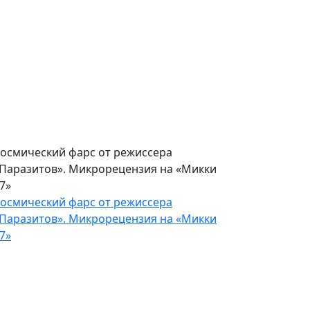
расивая обертка для пустого
одержания. Рецензия на
Электрический штат»
расивая обертка для пустого
одержания. Рецензия на
Электрический штат»
осмический фарс от режиссера