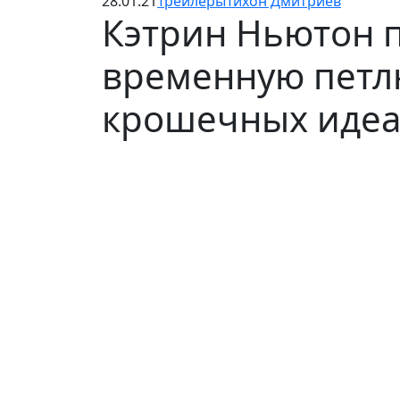
28.01.21
Трейлеры
Тихон Дмитриев
Кэтрин Ньютон 
временную петлю
крошечных идеа