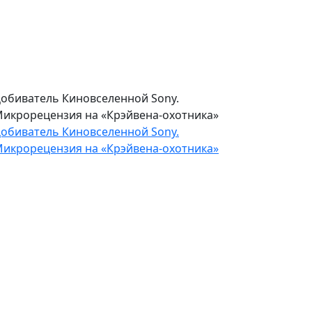
Паразитов». Микрорецензия на «Микки
7»
осмический фарс от режиссера
Паразитов». Микрорецензия на «Микки
7»
обиватель Киновселенной Sony.
икрорецензия на «Крэйвена-охотника»
обиватель Киновселенной Sony.
икрорецензия на «Крэйвена-охотника»