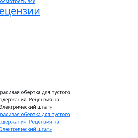
роисходит?
арк Хэмилл, Джейми Ли Кертис, Мэнди
ур покинули дома из-за пожара. Что
роисходит?
осмотреть все
ецензии