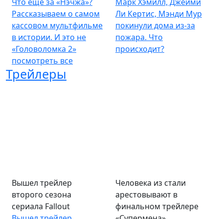
Что еще за «Нэчжа»?
Марк Хэмилл, Джейми
Рассказываем о самом
Ли Кертис, Мэнди Мур
кассовом мультфильме
покинули дома из-за
в истории. И это не
пожара. Что
«Головоломка 2»
происходит?
посмотреть все
Трейлеры
Вышел трейлер
Человека из стали
второго сезона
арестовывают в
сериала Fallout
финальном трейлере
Вышел трейлер
«Супермена»