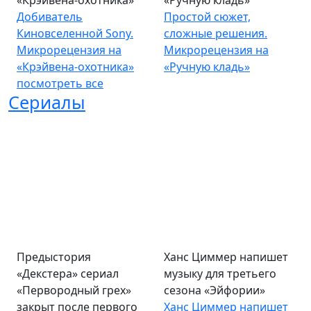
«Крэйвена-охотника»
«Ручную кладь»
Добиватель
Простой сюжет,
Киновселенной Sony.
сложные решения.
Микрорецензия на
Микрорецензия на
«Крэйвена-охотника»
«Ручную кладь»
посмотреть все
Сериалы
Предыстория
Ханс Циммер напишет
«Декстера» сериал
музыку для третьего
«Первородный грех»
сезона «Эйфории»
закрыт после первого
Ханс Циммер напишет