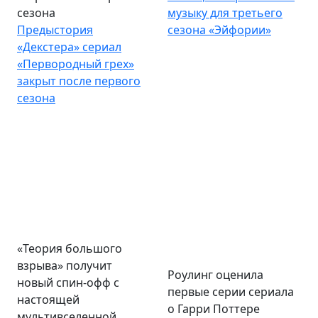
сезона
музыку для третьего
Предыстория
сезона «Эйфории»
«Декстера» сериал
«Первородный грех»
закрыт после первого
сезона
«Теория большого
Роулинг оценила
взрыва» получит
первые серии сериала
новый спин-офф с
о Гарри Поттере
настоящей
Роулинг оценила
мультивселенной
первые серии сериала