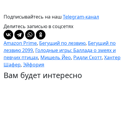
Подписывайтесь на наш
Telegram-канал
Делитесь записью в соцсетях
Amazon Prime
,
Бегущий по лезвию
,
Бегущий по
лезвию 2099
,
Голодные игры: Баллада о змеях и
певчих птицах
,
Мишель Йео
,
Ридли Скотт
,
Хантер
Шафер
,
Эйфория
Вам будет интересно