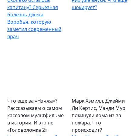
Сколько осталось
них уже внуки. Что еще
капитану? Серьезная
шокирует?
болезнь Джека
Воробья, которую
заметил современный
врач
Что еще за «Нэчжа»?
Марк Хэмилл, Джейми
Рассказываем о самом
Ли Кертис, Мэнди Мур
кассовом мультфильме
покинули дома из-за
в истории. И это не
пожара. Что
«Головоломка 2»
происходит?