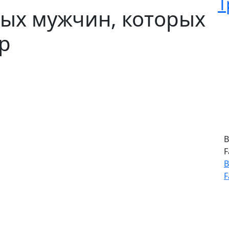
Т
вых мужчин, которых
р
В
F
В
F