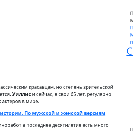
П
М
П
М
п
С
лассическим красавцам, но степень зрительской
ется.
Уиллис
и сейчас, в свои 65 лет, регулярно
 актеров в мире.
истории. По мужской и женской версиям
киноработ в последнее десятилетие есть много
П