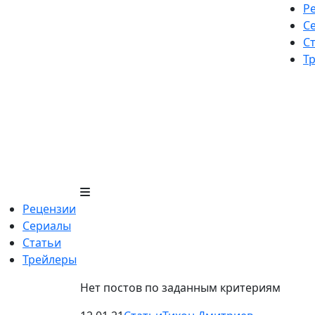
Skip
Р
to
С
content
С
Т
Рецензии
Сериалы
Статьи
Трейлеры
Нет постов по заданным критериям