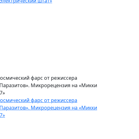
Электрический штат»
осмический фарс от режиссера
Паразитов». Микрорецензия на «Микки
7»
осмический фарс от режиссера
Паразитов». Микрорецензия на «Микки
7»