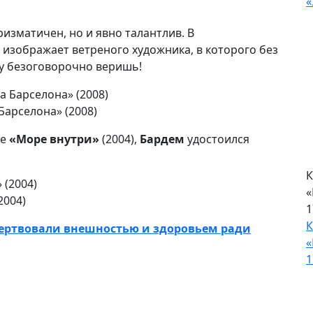
«
ризматичен, но и явно талантлив. В
 изображает ветреного художника, в которого без
му безоговорочно веришь!
Барселона» (2008)
ме
«Море внутри»
(2004),
Бардем
удостоился
К
«
2004)
1
К
ожертвовали внешностью и здоровьем ради
«
1