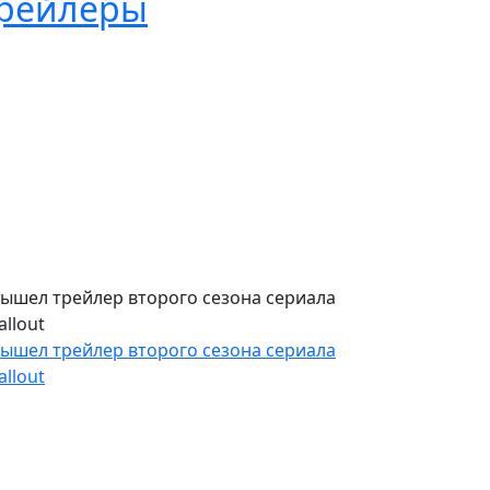
рейлеры
ышел трейлер второго сезона сериала
allout
ышел трейлер второго сезона сериала
allout