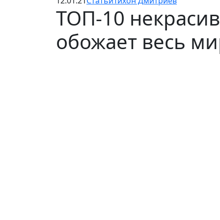
12.01.21
Статьи
Тихон Дмитриев
ТОП-10 некраси
обожает весь ми