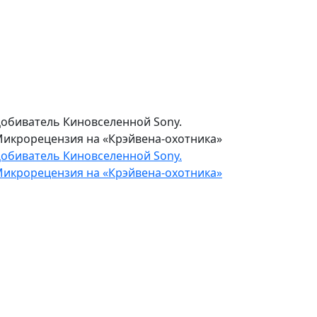
обиватель Киновселенной Sony.
икрорецензия на «Крэйвена-охотника»
обиватель Киновселенной Sony.
икрорецензия на «Крэйвена-охотника»