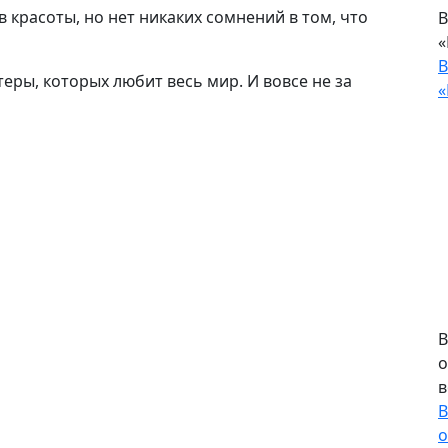
 красоты, но нет никаких сомнений в том, что
В
«
В
теры, которых любит весь мир. И вовсе не за
«
В
о
в
В
о