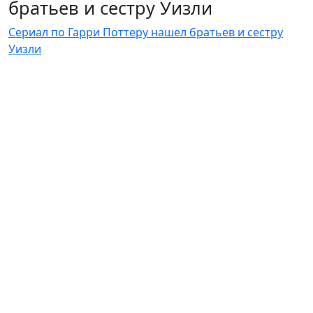
братьев и сестру Уизли
Сериал по Гарри Поттеру нашел братьев и сестру
Уизли