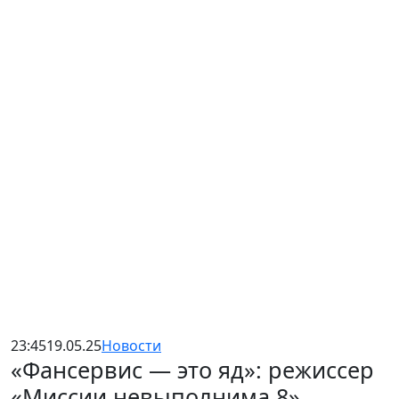
23:45
19.05.25
Новости
«Фансервис — это яд»: режиссер
«Миссии невыполнима 8»