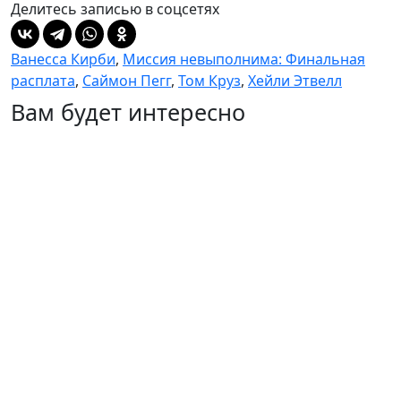
Делитесь записью в соцсетях
Ванесса Кирби
,
Миссия невыполнима: Финальная
расплата
,
Саймон Пегг
,
Том Круз
,
Хейли Этвелл
Вам будет интересно