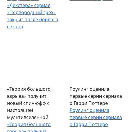
«Декстера» сериал
«Первородный грех»
закрыт после первого
сезона
«Теория большого
Роулинг оценила
взрыва» получит
первые серии сериала
новый спин-офф с
о Гарри Поттере
настоящей
Роулинг оценила
мультивселенной
первые серии сериала
«Теория большого
о Гарри Поттере
взрыва» получит