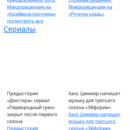
Киновселенной Sony.
сложные решения.
Микрорецензия на
Микрорецензия на
«Крэйвена-охотника»
«Ручную кладь»
посмотреть все
Сериалы
Предыстория
Ханс Циммер напишет
«Декстера» сериал
музыку для третьего
«Первородный грех»
сезона «Эйфории»
закрыт после первого
Ханс Циммер напишет
сезона
музыку для третьего
Предыстория
сезона «Эйфории»