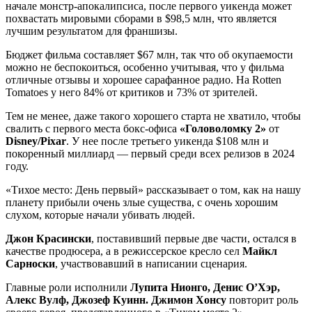
начале монстр-апокалипсиса, после первого уикенда может
похвастать мировыми сборами в $98,5 млн, что является
лучшим результатом для франшизы.
Бюджет фильма составляет $67 млн, так что об окупаемости
можно не беспокоиться, особенно учитывая, что у фильма
отличные отзывы и хорошее сарафанное радио. На Rotten
Tomatoes у него 84% от критиков и 73% от зрителей.
Тем не менее, даже такого хорошего старта не хватило, чтобы
свалить с первого места бокс-офиса
«Головоломку 2»
от
Disney/Pixar
. У нее после третьего уикенда $108 млн и
покоренный миллиард — первый среди всех релизов в 2024
году.
«Тихое место: День первый» рассказывает о том, как на нашу
планету прибыли очень злые существа, с очень хорошим
слухом, которые начали убивать людей.
Джон Красински
, поставивший первые две части, остался в
качестве продюсера, а в режиссерское кресло сел
Майкл
Сарноски
, участвовавший в написании сценария.
Главные роли исполнили
Лупита Нионго, Денис О’Хэр,
Алекс Вулф, Джозеф Куинн.
Джимон Хонсу
повторит роль