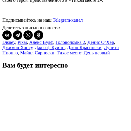
своего героя, представленного в «Тихом месте 2».
Подписывайтесь на наш
Telegram-канал
Делитесь записью в соцсетях
Disney
,
Pixar
,
Алекс Вулф
,
Головоломка 2
,
Денис О’Хэр
,
Джимон Хонсу
,
Джозеф Куинн
,
Джон Красински
,
Лупита
Нионго
,
Майкл Сарноски
,
Тихое место: День первый
Вам будет интересно