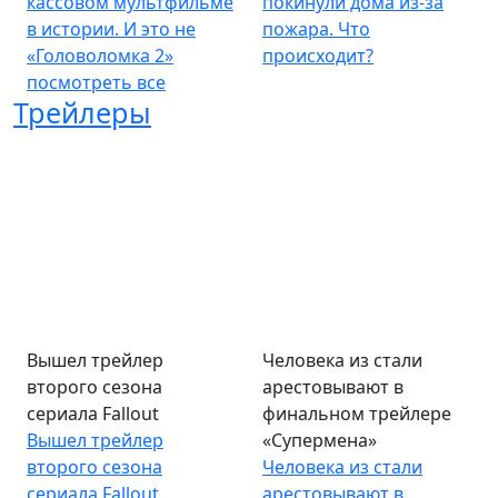
кассовом мультфильме
покинули дома из-за
в истории. И это не
пожара. Что
«Головоломка 2»
происходит?
посмотреть все
Трейлеры
Вышел трейлер
Человека из стали
второго сезона
арестовывают в
сериала Fallout
финальном трейлере
Вышел трейлер
«Супермена»
второго сезона
Человека из стали
сериала Fallout
арестовывают в