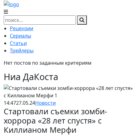
Skip
to
content
Найти:
Рецензии
Сериалы
Статьи
Трейлеры
Нет постов по заданным критериям
Ниа ДаКоста
14:47
27.05.24
Новости
Стартовали съемки зомби-
хоррора «28 лет спустя» с
Киллианом Мерфи