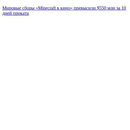
Мировые сборы «Minecraft в кино» превысили $550 млн за 10
дней проката