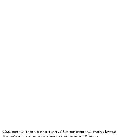
Сколько осталось капитану? Серьезная болезнь Джека
Воробья, которую заметил современный врач