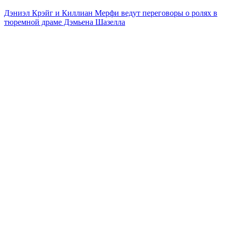
Дэниэл Крэйг и Киллиан Мерфи ведут переговоры о ролях в
тюремной драме Дэмьена Шазелла