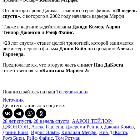
Он повторит роль Джима – главного героя фильма
«28 недель
спустя»
, с которого в 2002 году началась карьера Мерфи.
Также в картине задействованы
Джоди Комер, Аарон
Тейлор-Джонсон
и
Рэйф Файнс.
«28 лет спустя» станет целой трилогией, которой занимается
режиссер первого фильма
Дэнни Бойл
по сценарию
Алекса
Гарленда.
Предполагается, что вторую часть снимет
Ниа ДаКоста
ответственная за
«Капитана Марвел 2»
Подписывайтесь на наш
Telegram-канал
Источник
Делитесь записью в соцсетях
28 лет спустя
,
28 недель спустя
,
ААРОН ТЕЙЛОР-
ДЖОНСОН
,
Алекс Гарленд
,
Джереми Реннер
,
Джоди Комер
,
Дэнни Бойл
,
Идрис Эльба
,
Киллиан Мерфи
,
Ниа ДаКоста
,
Роуз Бирн
,
Рэйф Файнс
,
Том Ротман