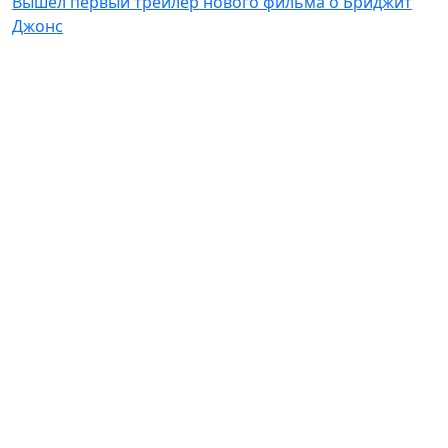
Вышел первый трейлер нового фильма о Бриджит
Джонс