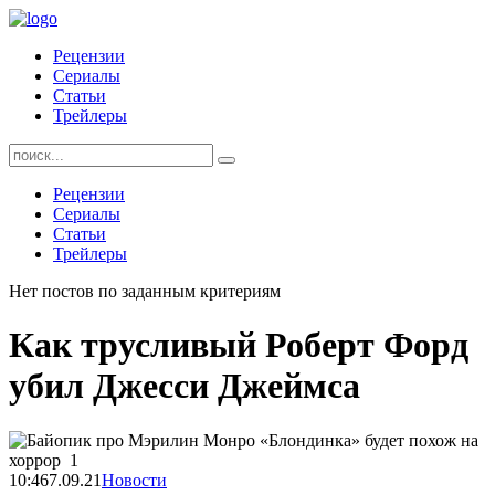
Skip
to
Рецензии
content
Сериалы
Статьи
Трейлеры
Найти:
Рецензии
Сериалы
Статьи
Трейлеры
Нет постов по заданным критериям
Как трусливый Роберт Форд
убил Джесси Джеймса
10:46
7.09.21
Новости