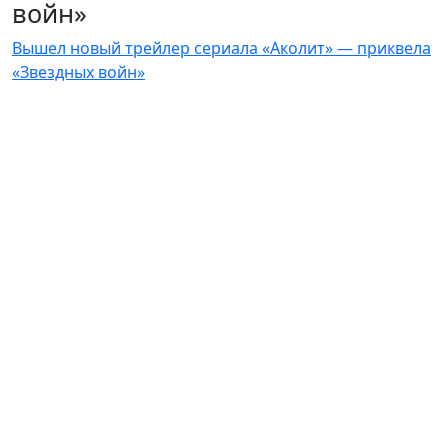
войн»
Вышел новый трейлер сериала «Аколит» — приквела
«Звездных войн»