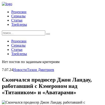
Skip
to
Рецензии
content
Сериалы
Статьи
Трейлеры
Найти:
Рецензии
Сериалы
Статьи
Трейлеры
Нет постов по заданным критериям
7.07.24
Новости
Тихон Дмитриев
Скончался продюсер Джон Ландау,
работавший с Кэмероном над
«Титаником» и «Аватарами»