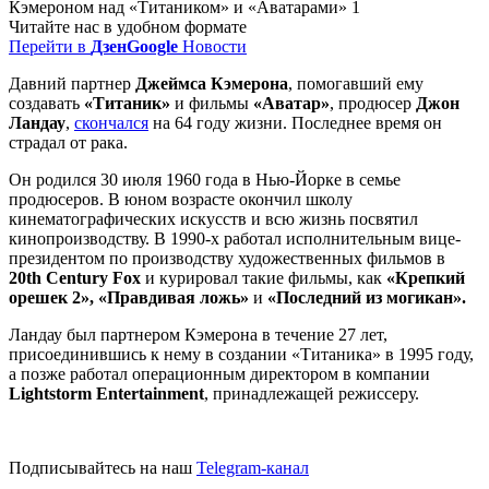
Читайте нас в удобном формате
Перейти в
Дзен
Google
Новости
Давний партнер
Джеймса Кэмерона
, помогавший ему
создавать
«Титаник»
и фильмы
«Аватар»
, продюсер
Джон
Ландау
,
скончался
на 64 году жизни. Последнее время он
страдал от рака.
Он родился 30 июля 1960 года в Нью-Йорке в семье
продюсеров. В юном возрасте окончил школу
кинематографических искусств и всю жизнь посвятил
кинопроизводству. В 1990-х работал исполнительным вице-
президентом по производству художественных фильмов в
20th Century Fox
и курировал такие фильмы, как
«Крепкий
орешек 2», «Правдивая ложь»
и
«Последний из могикан».
Ландау был партнером Кэмерона в течение 27 лет,
присоединившись к нему в создании «Титаника» в 1995 году,
а позже работал операционным директором в компании
Lightstorm Entertainment
, принадлежащей режиссеру.
Подписывайтесь на наш
Telegram-канал