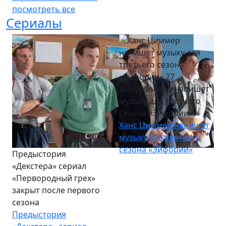
посмотреть все
Сериалы
Ханс Циммер напишет
музыку для третьего
сезона «Эйфории»
Ханс Циммер напишет
музыку для третьего
сезона «Эйфории»
Предыстория
«Декстера» сериал
«Первородный грех»
закрыт после первого
сезона
Предыстория