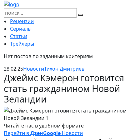
Skip
to
Найти:
content
Рецензии
Сериалы
Статьи
Трейлеры
Нет постов по заданным критериям
28.02.25
Новости
Тихон Дмитриев
Джеймс Кэмерон готовится
стать гражданином Новой
Зеландии
Читайте нас в удобном формате
Перейти в
Дзен
Google
Новости