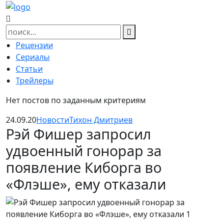
Skip
to
content
Найти:
Рецензии
Сериалы
Статьи
Трейлеры
Нет постов по заданным критериям
24.09.20
Новости
Тихон Дмитриев
Рэй Фишер запросил
удвоенный гонорар за
появление Киборга во
«Флэше», ему отказали