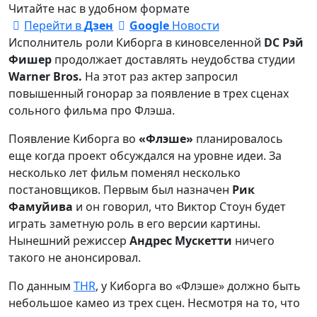
Читайте нас в удобном формате
Перейти в
Дзен
Google
Новости
Исполнитель роли Киборга в киновселенной
DC Рэй
Фишер
продолжает доставлять неудобства студии
Warner Bros.
На этот раз актер запросил
повышенный гонорар за появление в трех сценах
сольного фильма про Флэша.
Появление Киборга во
«Флэше»
планировалось
еще когда проект обсуждался на уровне идеи. За
несколько лет фильм поменял несколько
постановщиков. Первым был назначен
Рик
Фамуйива
и он говорил, что Виктор Стоун будет
играть заметную роль в его версии картины.
Нынешний режиссер
Андрес Мускетти
ничего
такого не анонсировал.
По данным
THR
, у Киборга во «Флэше» должно быть
небольшое камео из трех сцен. Несмотря на то, что