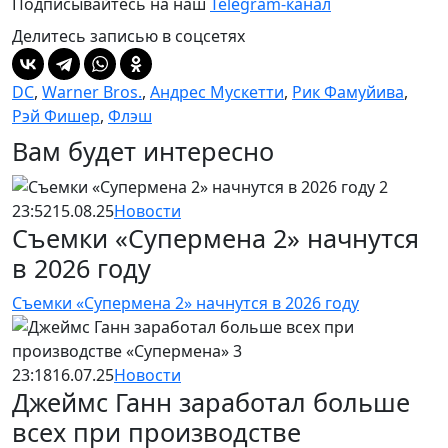
Подписывайтесь на наш
Telegram-канал
Делитесь записью в соцсетях
DC
,
Warner Bros.
,
Андрес Мускетти
,
Рик Фамуйива
,
Рэй Фишер
,
Флэш
Вам будет интересно
23:52
15.08.25
Новости
Съемки «Супермена 2» начнутся
в 2026 году
Съемки «Супермена 2» начнутся в 2026 году
23:18
16.07.25
Новости
Джеймс Ганн заработал больше
всех при производстве