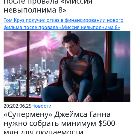
после провала «Миссия
невыполнима 8»
Том Круз получил отказ в финансировании нового
фильма после провала «Миссия невыполнима 8»
20:20
2.06.25
Новости
«Супермену» Джеймса Ганна
нужно собрать минимум $500
млн для окупаемости