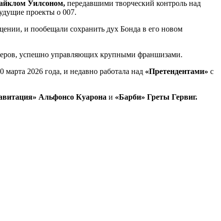
айклом Уилсоном,
передавшими творческий контроль над
удущие проекты о 007.
ении, и пообещали сохранить дух Бонда в его новом
дюсеров, успешно управляющих крупными франшизами.
 марта 2026 года, и недавно работала над
«Претендентами»
с
равитация» Альфонсо Куарона
и
«Барби» Греты Гервиг.