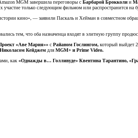
к Amazon MGM завершила переговоры с
Барбарой Брокколи
и
М
их участие только следующим фильмом или распространится на б
стории кино», — заявили Паскаль и Хейман в совместном обращ
овались тем, что оба назначенца входят в элитную группу про
Проект «Аве Мария»»
с
Райаном Гослингом,
который выйдет 20
Николасом Кейджем
для
MGM+ и Prime Video.
тами, как
«Однажды в… Голливуде» Квентина Тарантино, «Г