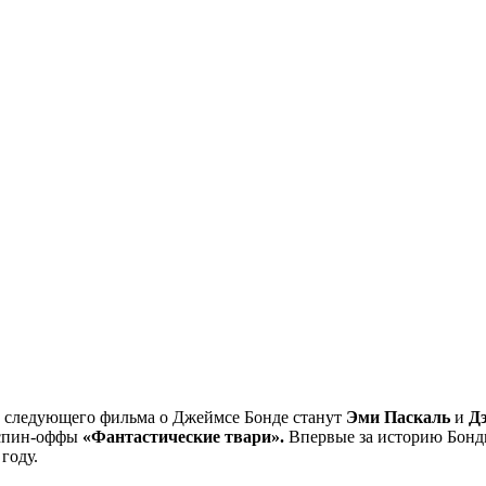
 следующего фильма о Джеймсе Бонде станут
Эми Паскаль
и
Д
 спин-оффы
«Фантастические твари».
Впервые за историю Бонди
году.