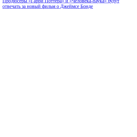
Продюсеры «Гарри Поттера» и «Человека-паука» будут
отвечать за новый фильм о Джеймсе Бонде