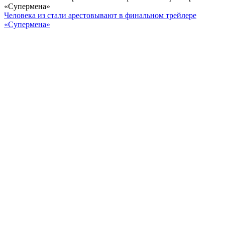
«Супермена»
Человека из стали арестовывают в финальном трейлере
«Супермена»