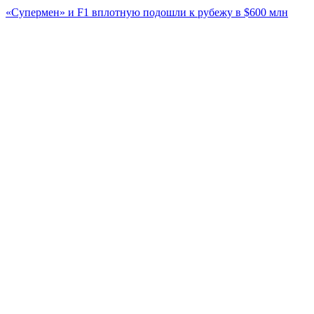
«Супермен» и F1 вплотную подошли к рубежу в $600 млн