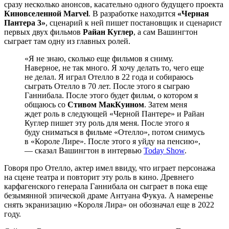
сразу несколько анонсов, касательно одного будущего проекта
Киновселенной Marvel
. В разработке находится
«Черная
Пантера 3»
, сценарий к ней пишет постановщик и сценарист
первых двух фильмов
Райан Куглер
, а сам Вашингтон
сыграет там одну из главных ролей.
«Я не знаю, сколько еще фильмов я сниму.
Наверное, не так много. Я хочу делать то, чего еще
не делал. Я играл Отелло в 22 года и собираюсь
сыграть Отелло в 70 лет. После этого я сыграю
Ганнибала. После этого будет фильм, о котором я
общаюсь со
Стивом МакКуином
. Затем меня
ждет роль в следующей «Черной Пантере» и Райан
Куглер пишет эту роль для меня. После этого я
буду сниматься в фильме «Отелло», потом снимусь
в «Короле Лире». После этого я уйду на пенсию»,
— сказал Вашингтон в интервью
Today Show
.
Говоря про Отелло, актер имел ввиду, что играет персонажа
на сцене театра и повторит эту роль в кино. Древнего
карфагенского генерала Ганнибала он сыграет в пока еще
безымянной эпической драме Антуана Фукуа. А намеренье
снять экранизацию «Короля Лира» он обозначал еще в 2022
году.