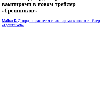
вампирами в новом трейлер
«Грешников»
Майкл Б. Джордан сражается с вампирами в новом трейлер
«Грешников»