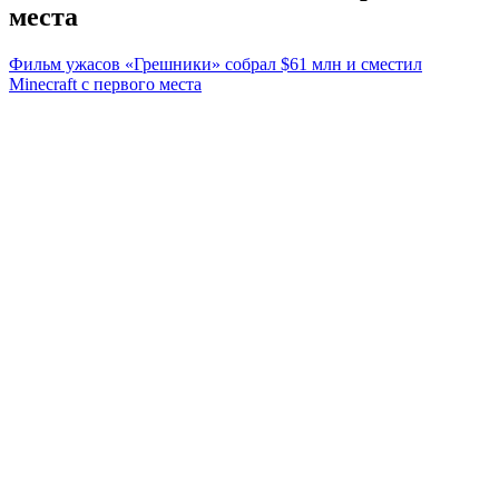
места
Фильм ужасов «Грешники» собрал $61 млн и сместил
Minecraft с первого места