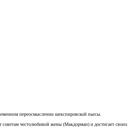
временном переосмыслении шекспировской пьесы.
ет советам честолюбивой жены (Макдорман) и достигает своих