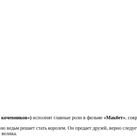
 кочевников»)
исполнят главные роли в фильме
«Макбет»
, со
ю ведьм решает стать королем. Он предает друзей, верно следу
 велика.