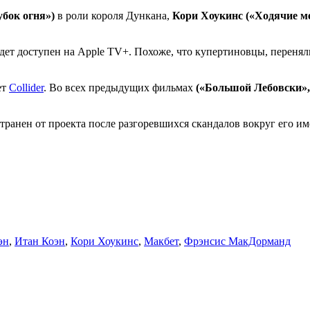
убок огня»)
в роли короля Дункана,
Кори Хоукинс («Ходячие м
дет доступен на Apple TV+. Похоже, что купертиновцы, переняли
ет
Collider
. Во всех предыдущих фильмах
(«Большой Лебовски», 
странен от проекта после разгоревшихся скандалов вокруг его им
эн
,
Итан Коэн
,
Кори Хоукинс
,
Макбет
,
Фрэнсис МакДорманд