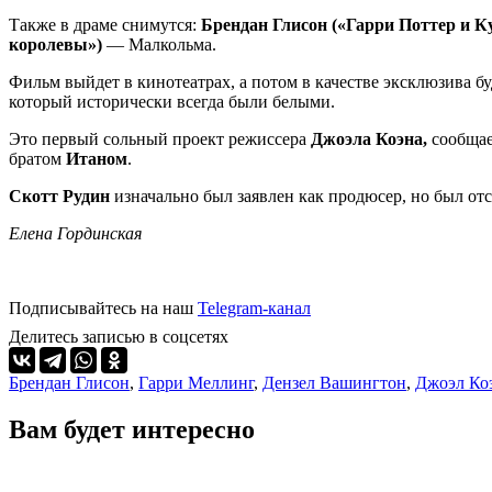
Также в драме снимутся:
Брендан Глисон («Гарри Поттер и К
королевы»)
— Малкольма.
Фильм выйдет в кинотеатрах, а потом в качестве эксклюзива бу
который исторически всегда были белыми.
Это первый сольный проект режиссера
Джоэла Коэна
,
сообща
братом
Итаном
.
Скотт Рудин
изначально был заявлен как продюсер, но был от
Елена Гординская
Подписывайтесь на наш
Telegram-канал
Делитесь записью в соцсетях
Брендан Глисон
,
Гарри Меллинг
,
Дензел Вашингтон
,
Джоэл Ко
Вам будет интересно