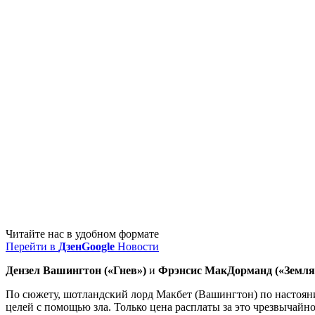
Читайте нас в удобном формате
Перейти в
Дзен
Google
Новости
Дензел Вашингтон («
Гнев
»)
и
Фрэнсис МакДорманд («Земля
По сюжету, шотландский лорд Макбет (Вашингтон) по настояни
целей с помощью зла. Только цена расплаты за это чрезвычайно