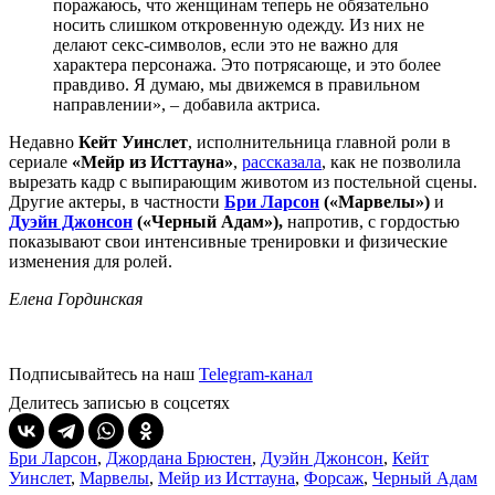
поражаюсь, что женщинам теперь не обязательно
носить слишком откровенную одежду. Из них не
делают секс-символов, если это не важно для
характера персонажа. Это потрясающе, и это более
правдиво. Я думаю, мы движемся в правильном
направлении», – добавила актриса.
Недавно
Кейт Уинслет
, исполнительница главной роли в
сериале
«Мейр из Исттауна»
,
рассказала
, как не позволила
вырезать кадр с выпирающим животом из постельной сцены.
Другие актеры, в частности
Бри Ларсон
(
«Марвелы»)
и
Дуэйн Джонсон
(«Черный Адам»),
напротив, с гордостью
показывают свои интенсивные тренировки и физические
изменения для ролей.
Елена Гординская
Подписывайтесь на наш
Telegram-канал
Делитесь записью в соцсетях
Бри Ларсон
,
Джордана Брюстен
,
Дуэйн Джонсон
,
Кейт
Уинслет
,
Марвелы
,
Мейр из Исттауна
,
Форсаж
,
Черный Адам