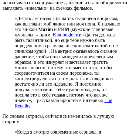
испытывала страх и ужасное давление из-за необходимости
выглядеть «идеально» на съемках фильмов.
«Десять лет назад я была так озабочена вопросом,
как выглядит мой живот или моя попа. Я называю
это эпохой
Maxim
и
FHM
(мужские глянцевые
журналы, – прим.
Kinobugle.ru
): «Да, ты должна
быть талантливой, но еще тебе нужно быть
определенного размера, не слишком толстой и не
слишком худой». На актрис оказывалось сильное
давление, чтобы они выглядели определенным
образом, и это изнуряет и заставляет тратить
много энергии, потому что вместо того, чтобы
сосредоточиться на своем персонаже, ты
концентрируешься на том, как ты выглядишь и
достаточно ли это идеально. Я постоянно
получала указания: тебе нужно похудеть, и я
носила это в себе годами, потому что как же
иначе?», – рассказала Брюстен в интервью
The
Retaility.
По словам актрисы, сейчас все изменилось в лучшую
сторону.
«Когда я смотрю современные сериалы, я