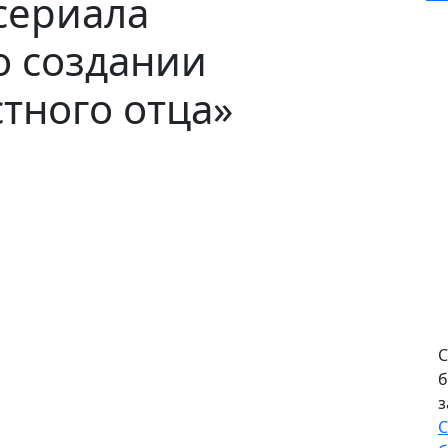
сериала
о создании
стного отца»
С
б
з
С