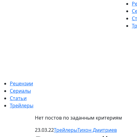
Skip
Р
to
С
content
С
Т
Рецензии
Сериалы
Статьи
Трейлеры
Нет постов по заданным критериям
23.03.22
Трейлеры
Тихон Дмитриев