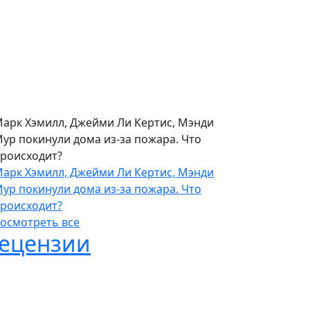
амом кассовом мультфильме в истории.
 это не «Головоломка 2»
арк Хэмилл, Джейми Ли Кертис, Мэнди
ур покинули дома из-за пожара. Что
роисходит?
арк Хэмилл, Джейми Ли Кертис, Мэнди
ур покинули дома из-за пожара. Что
роисходит?
осмотреть все