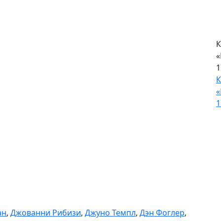
К
«
1
К
«
1
ан
,
Джованни Рибизи
,
Джуно Темпл
,
Дэн Фоглер
,