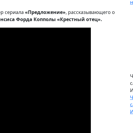
н
р сериала
«Предложение»
, рассказывающего о
нсиса Форда Копполы «Крестный отец».
Ч
с
И
Ч