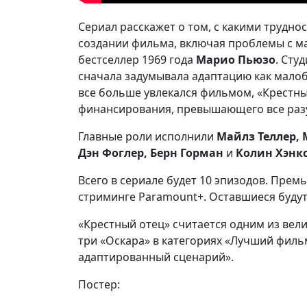
Сериал расскажет о том, с какими трудн
создании фильма, включая проблемы с м
бестселлер 1969 года
Марио Пьюзо
. Сту
сначала задумывала адаптацию как малоб
все больше увлекался фильмом, «Крестны
финансирования, превышающего все раз
Главные роли исполнили
Майлз Теллер, 
Дэн Фоглер, Берн Горман
и
Колин Хэнк
Всего в сериале будет 10 эпизодов. Прем
стриминге Paramount+. Оставшиеся будут
«Крестный отец» считается одним из вел
три «Оскара» в категориях «Лучший филь
адаптированный сценарий».
Постер: