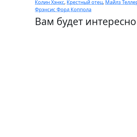
Колин Хэнкс
,
Крестный отец
,
Майлз Телле
Фрэнсис Форд Коппола
Вам будет интересно