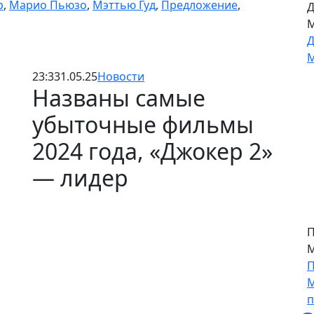
р
,
Марио Пьюзо
,
Мэттью Гуд
,
Предложение
,
23:33
1.05.25
Новости
Д
Названы самые
М
Д
убыточные фильмы
М
2024 года, «Джокер 2»
— лидер
П