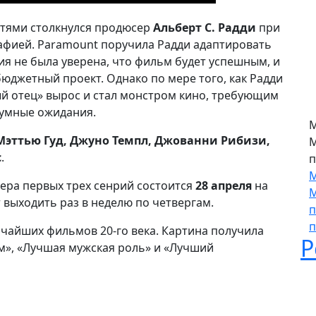
с
И
остями столкнулся продюсер
Альберт С. Радди
при
афией. Paramount поручила Радди адаптировать
дия не была уверена, что фильм будет успешным, и
юджетный проект. Однако по мере того, как Радди
й отец» вырос и стал монстром кино, требующим
умные ожидания.
Мэттью Гуд, Джуно Темпл, Джованни Рибизи,
с
.
ьера первых трех сенрий состоится
28 апреля
на
М
 выходить раз в неделю по четвергам.
М
ичайших фильмов 20-го века. Картина получила
п
м», «Лучшая мужская роль» и «Лучший
М
М
п
п